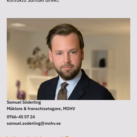
kontakta Samuel direkt!
Samuel Söderling
Mäklare & franschisetagare
, 
MOHV
0766-45 57 24
samuel.soderling@mohv.se