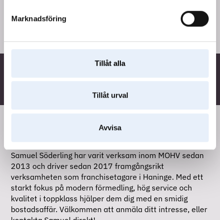
1/12, 2026. Du får blanketten av projektets 
mäklare. Om du inte gör några val inreds din 
Marknadsföring
lägenhet med konceptet Sand. 
2
 / 
6
Tillåt alla
KONCEPT: SAND
Tillåt urval
Avvisa
JAG HJÄLPER DIG HITTA HEM
Samuel Söderling har varit verksam inom MOHV sedan 
2013 och driver sedan 2017 framgångsrikt 
verksamheten som franchisetagare i Haninge. Med ett 
starkt fokus på modern förmedling, hög service och 
kvalitet i toppklass hjälper dem dig med en smidig 
bostadsaffär. Välkommen att anmäla ditt intresse, eller 