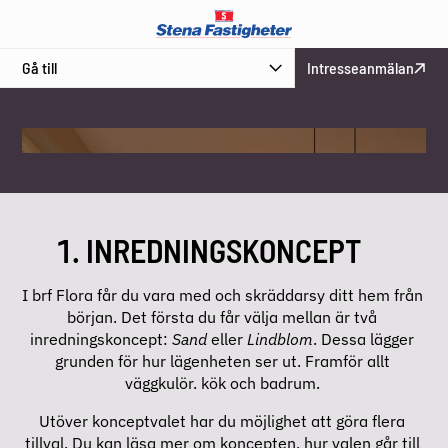
Till inredningsväljaren
Gå till
Intresseanmälan
DRA I REGLAGET
INREDNINGSKONCEPT
I brf Flora får du vara med och skräddarsy ditt hem från 
början. Det första du får välja mellan är två 
inredningskoncept: 
Sand
 eller 
Lindblom
. Dessa lägger 
grunden för hur lägenheten ser ut. Framför allt 
väggkulör. kök och badrum. 
Utöver konceptvalet har du möjlighet att göra flera 
tillval. Du kan läsa mer om koncepten, hur valen går till 